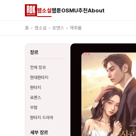
웹소설
웹툰
OSMU
추천
About
홈
›
웹소설
›
로맨스
›
재회물
장르
전체 장르
현대판타지
판타지
로맨스
무협
판타지 드라마
세부 장르