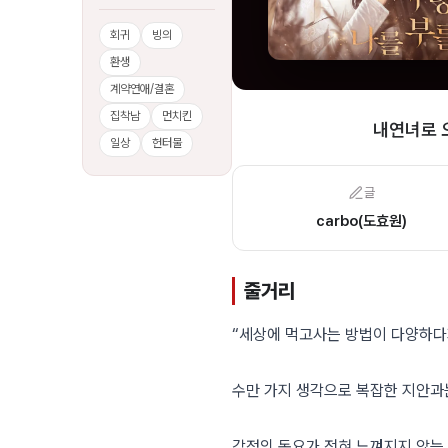
회귀
빙의
환생
계약연애/결혼
집착남
먼치킨
내연녀로 
일상
헌터물
글
carbo(도효원)
줄거리
“세상에 먹고사는 방법이 다양하다지
수만 가지 생각으로 복잡한 지안과
감정의 동요가 전혀 느껴지지 않는