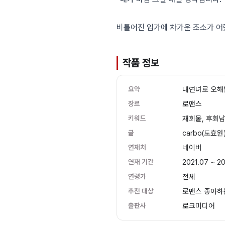
비틀어진 입가에 차가운 조소가 어
작품 정보
요약
내연녀로 오해
장르
로맨스
키워드
재회물, 후회남
글
carbo(도효원
연재처
네이버
연재 기간
2021.07 ~ 2
연령가
전체
추천 대상
로맨스 좋아하
출판사
로크미디어