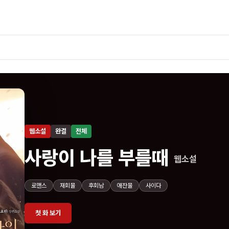
웹소설
완결
전체
사랑이 나를 부를때
웹소설
로맨스
재회물
후회남
애잔물
사이다
첫 화 보기