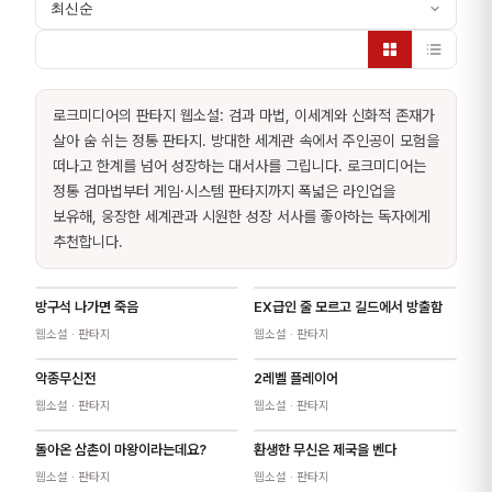
최신순
로크미디어의
판타지
웹소설
:
검과 마법, 이세계와 신화적 존재가
살아 숨 쉬는 정통 판타지. 방대한 세계관 속에서 주인공이 모험을
떠나고 한계를 넘어 성장하는 대서사를 그립니다. 로크미디어는
정통 검마법부터 게임·시스템 판타지까지 폭넓은 라인업을
보유해, 웅장한 세계관과 시원한 성장 서사를 좋아하는 독자에게
추천합니다.
방구석 나가면 죽음
EX급인 줄 모르고 길드에서 방출함
웹소설
· 판타지
웹소설
· 판타지
악종무신전
2레벨 플레이어
웹소설
· 판타지
웹소설
· 판타지
돌아온 삼촌이 마왕이라는데요?
환생한 무신은 제국을 벤다
웹소설
· 판타지
웹소설
· 판타지