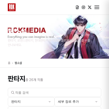
웹소설
판타지, 로맨스판타지, 현대판타지 등 다양한 장르의 웹소설 원천 IP를
만나보세요.
홈
›
웹소설
판타지
총
26
개 작품
판타지
세부 장르 추가