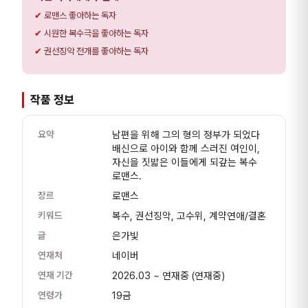
로맨스 좋아하는 독자
시원한 복수극을 좋아하는 독자
권선징악 전개를 좋아하는 독자
작품 정보
요약
남편을 위해 그의 형의 정부가 되었다
배신으로 아이와 함께 스러진 여인이,
자신을 짓밟은 이들에게 되갚는 복수
로맨스.
장르
로맨스
키워드
복수, 권선징악, 고수위, 계약연애/결혼
글
은가빛
연재처
네이버
연재 기간
2026.03 ~ 연재중
(연재중)
연령가
19금