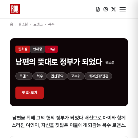
홈
›
웹소설
›
로맨스
›
복수
웹소설
연재중
19금
남편의 뜻대로 정부가 되었다
웹소설
로맨스
복수
권선징악
고수위
계약연애/결혼
첫 화 보기
남편을 위해 그의 형의 정부가 되었다 배신으로 아이와 함께
스러진 여인이, 자신을 짓밟은 이들에게 되갚는 복수 로맨스.