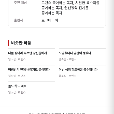
추천 대상
로맨스 좋아하는 독자, 시원한 복수극을
좋아하는 독자, 권선징악 전개를
좋아하는 독자
출판사
로크미디어
비슷한 작품
나를 탕녀라 부르던 당신들에게
도망쳤더니 남편이 생겼다
웹소설
· 로맨스
웹소설
· 로맨스
버림받기 전에 버리기로 결심했다
이번 생의 히트곡은 복수입니다
NEW
웹소설
· 로맨스
웹소설
· 로맨스
콜드 하드 팩트
웹소설
· 로맨스