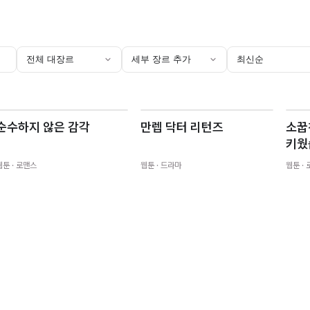
전체 대장르
세부 장르 추가
최신순
순수하지 않은 감각
만렙 닥터 리턴즈
소꿉
키웠
웹툰
· 로맨스
웹툰
· 드라마
웹툰
·