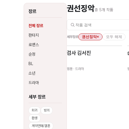
권선징악
총
5
개 작품
장르
전체 장르
판타지
세부장르
권선징악
×
모두 해제
로맨스
검사 김서진
순정
BL
웹툰
· 드라마
소년
드라마
세부 장르
회귀
빙의
환생
계약연애/결혼