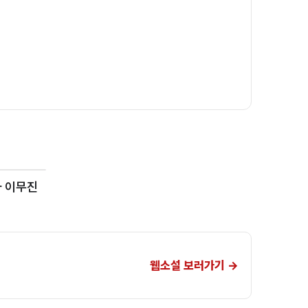
사 이무진
웹소설
보러가기 →