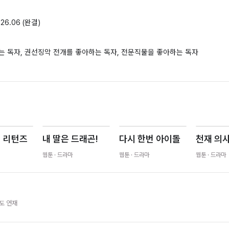
026.06
(완결)
는 독자, 권선징악 전개를 좋아하는 독자, 전문직물을 좋아하는 독자
터 리턴즈
내 딸은 드래곤!
다시 한번 아이돌
천재 의
웹툰
· 드라마
웹툰
· 드라마
웹툰
· 드라마
도 연재