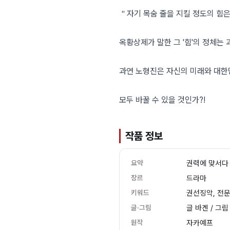
＂자기 목숨 줄을 지킬 정도의 힘은
옥황상제가 말한 그 '힘'의 정체는 
과연 노형진은 자신의 미래와 대
모두 바꿀 수 있을 것인가?!
작품 정보
요약
권력에 맞서다
장르
드라마
키워드
권선징악, 전문
글·그림
글 바겐 / 그림
원작
자카예프