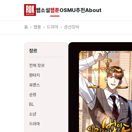
웹소설
웹툰
OSMU
추천
About
홈
›
웹툰
›
드라마
›
권선징악
장르
전체 장르
판타지
로맨스
순정
BL
소년
드라마