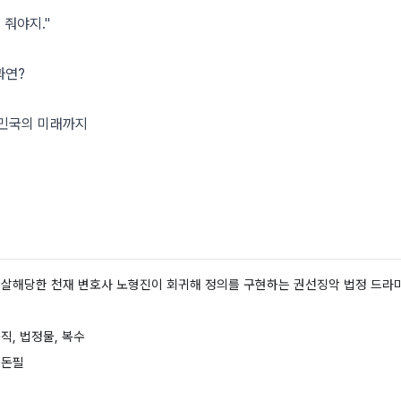
 줘야지."
과연?
한민국의 미래까지
 살해당한 천재 변호사 노형진이 회귀해 정의를 구현하는 권선징악 법정 드라마
직, 법정물, 복수
 돈필