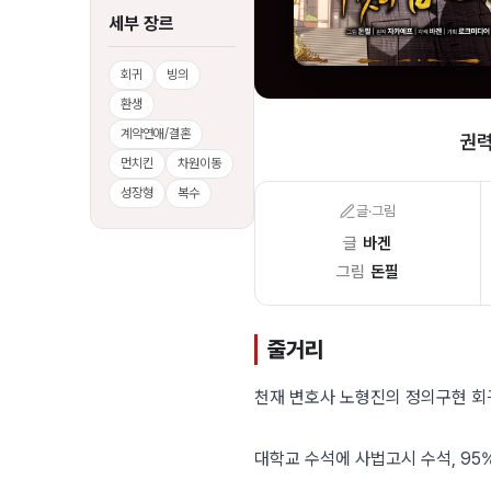
세부 장르
회귀
빙의
환생
계약연애/결혼
권력
먼치킨
차원이동
성장형
복수
글·그림
글
바겐
그림
돈필
줄거리
천재 변호사 노형진의 정의구현 회
대학교 수석에 사법고시 수석, 95