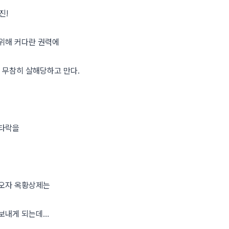
진!
위해 커다란 권력에
 무참히 살해당하고 만다.
 타락을
아오자 옥황상제는
보내게 되는데…