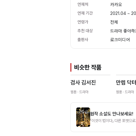
연재처
카카오
연재 기간
2021.04 ~ 2
연령가
전체
추천 대상
드라마 좋아하
출판사
로크미디어
비슷한 작품
검사 김서진
만렙 닥
웹툰
· 드라마
웹툰
· 드라마
원작 소설
도 만나보세요!
「
이것이 법이다
」 다른 포맷으로