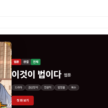
웹툰
완결
전체
이것이 법이다
웹툰
드라마
권선징악
전문직
법정물
복수
첫 화 보기