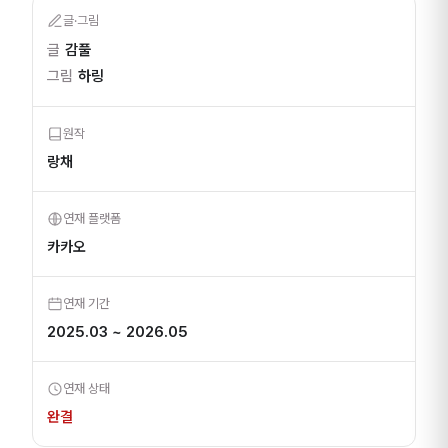
글·그림
글
감풀
그림
하링
원작
랑채
연재 플랫폼
카카오
연재 기간
2025.03 ~ 2026.05
연재 상태
완결