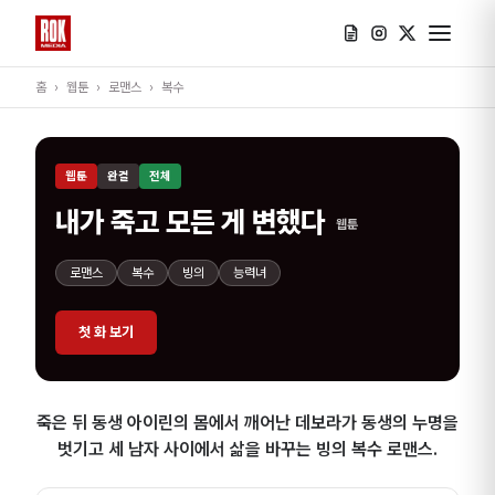
홈
›
웹툰
›
로맨스
›
복수
웹툰
완결
전체
내가 죽고 모든 게 변했다
웹툰
로맨스
복수
빙의
능력녀
첫 화 보기
죽은 뒤 동생 아이린의 몸에서 깨어난 데보라가 동생의 누명을
벗기고 세 남자 사이에서 삶을 바꾸는 빙의 복수 로맨스.