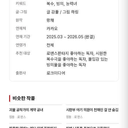
키워드
복수, 빙의, 능력녀
글·그림
글 감풀 / 그림 하링
원작
랑채
연재처
카카오
연재 기간
2025.03 ~ 2026.05
(완결)
연령가
전체
추천 대상
로맨스판타지 좋아하는 독자, 시원한
복수극을 좋아하는 독자, 몰입감 있는
빙의물을 좋아하는 독자
출판사
로크미디어
비슷한 작품
괴물 공작가의 계약 공녀
시한부 아기 의원이 천재인 걸 안 숨김
웹툰
· 로맨스
웹툰
· 로맨스