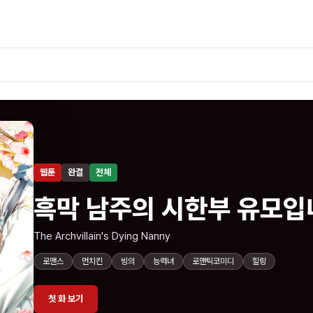
웹툰
완결
전체
흑막 남주의 시한부 유모입
The Archvillain's Dying Nanny
로맨스
먼치킨
빙의
능력녀
로맨틱코미디
힐링
첫 화 보기