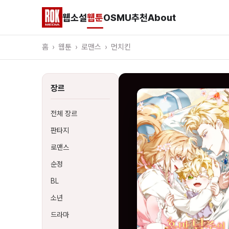
웹소설
웹툰
OSMU
추천
About
홈
›
웹툰
›
로맨스
›
먼치킨
장르
전체 장르
판타지
로맨스
순정
BL
소년
드라마