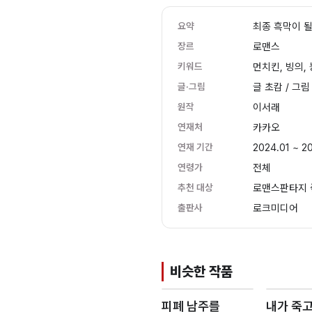
요약
최종 흑막이 될
장르
로맨스
키워드
먼치킨, 빙의,
글·그림
글 초캄 / 그림
원작
이서래
연재처
카카오
연재 기간
2024.01 ~ 2
연령가
전체
추천 대상
로맨스판타지 
출판사
로크미디어
비슷한 작품
피폐 남주를
내가 죽고