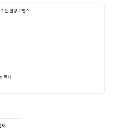
 가는 힐링 로맨스.
는 독자
판에