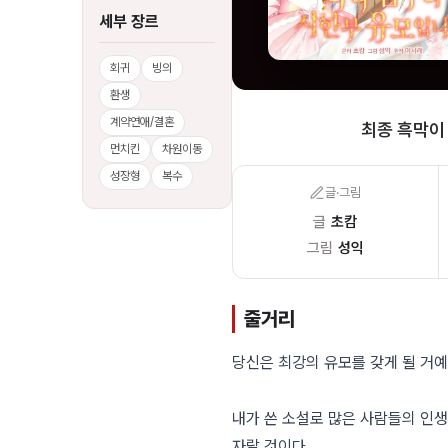
세부 장르
회귀
빙의
환생
계약연애/결혼
최종 흑막이
먼치킨
차원이동
성장형
복수
글·그림
글
초캄
그림
성익
줄거리
당신은 최강의 유모를 갖게 될 거예
내가 쓴 소설로 많은 사람들의 인
자랄 것이다.