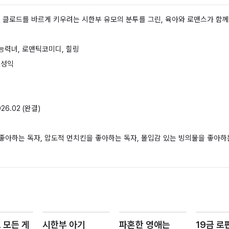
 클로드를 바르게 키우려는 시한부 유모의 분투를 그린, 육아와 로맨스가 함께
 능력녀, 로맨틱코미디, 힐링
 성익
026.02
(완결)
좋아하는 독자, 압도적 먼치킨을 좋아하는 독자, 몰입감 있는 빙의물을 좋아하
 모든 게
시한부 아기
파혼한 영애는
19금 로