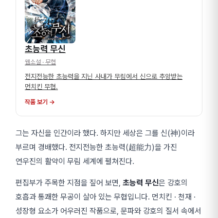
초능력 무신
웹소설
· 무협
전지전능한 초능력을 지닌 사내가 무림에서 신으로 추앙받는
먼치킨 무협.
작품 보기 →
그는 자신을 인간이라 했다. 하지만 세상은 그를 신(神)이라
부르며 경배했다. 전지전능한 초능력(超能力)을 가진
연우진의 활약이 무림 세계에 펼쳐진다.
편집부가 주목한 지점을 짚어 보면,
초능력 무신
은 강호의
호흡과 통쾌한 무공이 살아 있는 무협입니다. 먼치킨 · 천재 ·
성장형 요소가 어우러진 작품으로, 문파와 강호의 질서 속에서