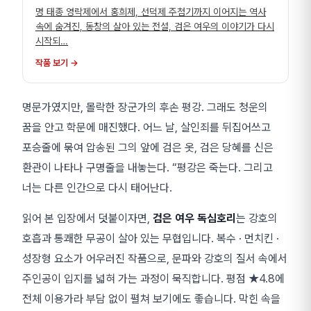
명 태종 영락제에서 홍희제, 선덕제 주첨기까지 이어지는 역사
속에 숨겨진, 동창의 살아 있는 전설, 검은 여우의 이야기가 다시
시작되…
작품 보기 →
명문가였지만, 몰락한 장군가의 후손 평강. 그래도 청운의
꿈을 안고 학문에 매진했다. 어느 날, 살인죄를 뒤집어쓰고
포승줄에 묶여 압송된 그의 앞에 검은 옷, 검은 당혜를 신은
환관이 나타나 구명줄을 내놓는다. “평강은 죽는다. 그리고
너는 다른 인간으로 다시 태어난다.
읽어 본 입장에서 덧붙이자면,
검은 여우 독심호리
는 강호의
호흡과 통쾌한 무공이 살아 있는 무협입니다. 복수 · 먼치킨 ·
성장형 요소가 어우러진 작품으로, 문파와 강호의 질서 속에서
주인공이 입지를 넓혀 가는 과정이 묵직합니다. 평점 ★4.8에
전체 이용가라 부담 없이 펼쳐 보기에도 좋습니다. 막힌 속을