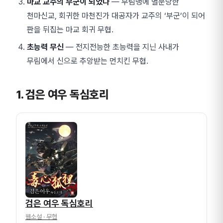
마교 교주의 부군이 되었다
— 무림맹에 멸문당한
천마신교, 회귀한 마천진가 대공자가 교주의 ‘부군’이 되어
판을 뒤집는 마교 회귀 무협.
초능력 무신
— 전지전능한 초능력을 지닌 사내가
무림에서 신으로 추앙받는 먼치킨 무협.
1. 검은 여우 독심호리
검은 여우 독심호리
웹소설
· 무협