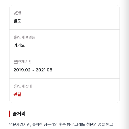
글
별도
연재 플랫폼
카카오
연재 기간
2019.02 ~ 2021.08
연재 상태
완결
줄거리
명문가였지만, 몰락한 장군가의 후손 평강.그래도 청운의 꿈을 안고