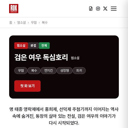
홈
›
웹소설
›
무협
›
복수
웹소설
완결
전체
검은 여우 독심호리
웹소설
무협
복수
먼치킨
성장형
회귀
첫 화 보기
명 태종 영락제에서 홍희제, 선덕제 주첨기까지 이어지는 역사
속에 숨겨진, 동창의 살아 있는 전설, 검은 여우의 이야기가
다시 시작되었다.