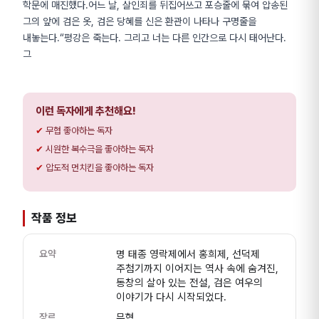
학문에 매진했다.어느 날, 살인죄를 뒤집어쓰고 포승줄에 묶여 압송된
그의 앞에 검은 옷, 검은 당혜를 신은 환관이 나타나 구명줄을
내놓는다.“평강은 죽는다. 그리고 너는 다른 인간으로 다시 태어난다.
그
이런 독자에게 추천해요!
무협 좋아하는 독자
시원한 복수극을 좋아하는 독자
압도적 먼치킨을 좋아하는 독자
작품 정보
요약
명 태종 영락제에서 홍희제, 선덕제
주첨기까지 이어지는 역사 속에 숨겨진,
동창의 살아 있는 전설, 검은 여우의
이야기가 다시 시작되었다.
장르
무협