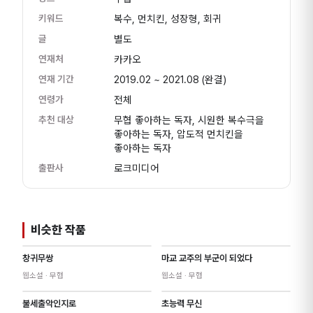
키워드
복수, 먼치킨, 성장형, 회귀
글
별도
연재처
카카오
연재 기간
2019.02 ~ 2021.08
(완결)
연령가
전체
추천 대상
무협 좋아하는 독자, 시원한 복수극을
좋아하는 독자, 압도적 먼치킨을
좋아하는 독자
출판사
로크미디어
비슷한 작품
창귀무쌍
마교 교주의 부군이 되었다
웹소설
· 무협
웹소설
· 무협
불세출악인지로
초능력 무신