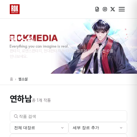
웹소설
판타지, 로맨스판타지, 현대판타지 등 다양한 장르의 웹소설 원천 IP를
만나보세요.
홈
›
웹소설
연하남
총
1
개 작품
전체 대장르
세부 장르 추가