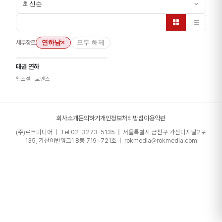
최신순
세부장르
연하남
×
모두 해제
태권 연하
웹소설
· 로맨스
회사소개
문의하기
개인정보처리방침
이용약관
(주)로크미디어 | Tel 02-3273-5135 | 서울특별시 금천구 가산디지털2로
135, 가산어반워크1 B동 719~721호 | rokmedia@rokmedia.com