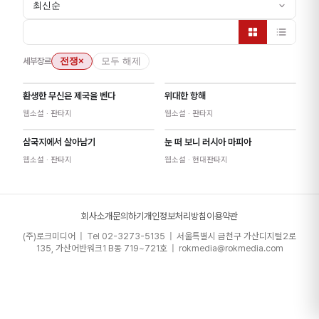
최신순
세부장르
전쟁
×
모두 해제
환생한 무신은 제국을 벤다
위대한 항해
웹소설
· 판타지
웹소설
· 판타지
삼국지에서 살아남기
눈 떠 보니 러시아 마피아
웹소설
· 판타지
웹소설
· 현대판타지
회사소개
문의하기
개인정보처리방침
이용약관
(주)로크미디어 | Tel 02-3273-5135 | 서울특별시 금천구 가산디지털2로
135, 가산어반워크1 B동 719~721호 | rokmedia@rokmedia.com