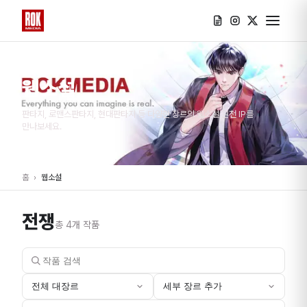
웹소설
판타지, 로맨스판타지, 현대판타지 등 다양한 장르의 웹소설 원천 IP를
만나보세요.
홈
›
웹소설
전쟁
총
4
개 작품
전체 대장르
세부 장르 추가