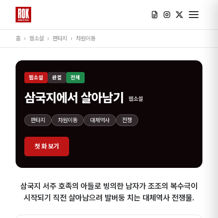
홈
›
웹소설
›
판타지
›
차원이동
웹소설
완결
전체
삼국지에서 살아남기
웹소설
판타지
차원이동
대체역사
전쟁
첫 화 보기
삼국지 서주 호족의 아들로 빙의한 남자가 조조의 복수극이
시작되기 직전 살아남으려 발버둥 치는 대체역사 전쟁물.