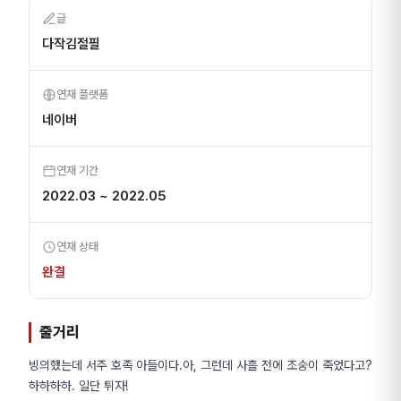
글
다작김절필
연재 플랫폼
네이버
연재 기간
2022.03 ~ 2022.05
연재 상태
완결
줄거리
빙의했는데 서주 호족 아들이다.아, 그런데 사흘 전에 조숭이 죽었다고?
하하하하. 일단 튀자!