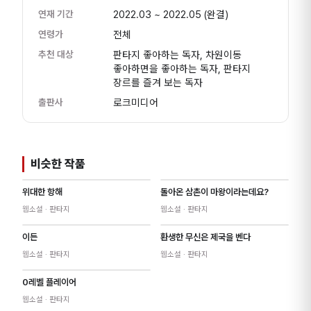
연재 기간
2022.03 ~ 2022.05
(완결)
연령가
전체
추천 대상
판타지 좋아하는 독자, 차원이동
좋아하면을 좋아하는 독자, 판타지
장르를 즐겨 보는 독자
출판사
로크미디어
비슷한 작품
위대한 항해
돌아온 삼촌이 마왕이라는데요?
웹소설
· 판타지
웹소설
· 판타지
이든
환생한 무신은 제국을 벤다
웹소설
· 판타지
웹소설
· 판타지
0레벨 플레이어
웹소설
· 판타지