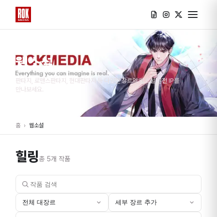
웹소설
판타지, 로맨스판타지, 현대판타지 등 다양한 장르의 웹소설 원천 IP를
만나보세요.
홈
›
웹소설
힐링
총
5
개 작품
전체 대장르
세부 장르 추가