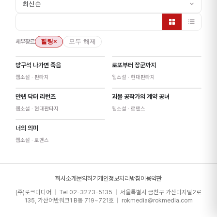
최신순
세부장르
힐링
×
모두 해제
방구석 나가면 죽음
로또부터 장군까지
웹소설
· 판타지
웹소설
· 현대판타지
만렙 닥터 리턴즈
괴물 공작가의 계약 공녀
웹소설
· 현대판타지
웹소설
· 로맨스
너의 의미
웹소설
· 로맨스
회사소개
문의하기
개인정보처리방침
이용약관
(주)로크미디어 | Tel 02-3273-5135 | 서울특별시 금천구 가산디지털2로
135, 가산어반워크1 B동 719~721호 | rokmedia@rokmedia.com