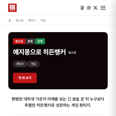
홈
›
웹소설
›
판타지
›
게임
웹소설
완결
전체
예지몽으로 히든랭커
웹소설
판타지
게임
첫 화 보기
평범한 대학생 가온이 미래를 보는 긴 꿈을 꾼 뒤 누구보다
특별한 히든랭커로 성장하는 게임 판타지.