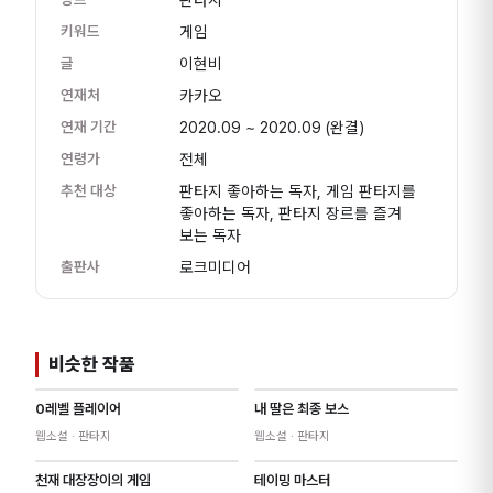
키워드
게임
글
이현비
연재처
카카오
연재 기간
2020.09 ~ 2020.09
(완결)
연령가
전체
추천 대상
판타지 좋아하는 독자, 게임 판타지를
좋아하는 독자, 판타지 장르를 즐겨
보는 독자
출판사
로크미디어
비슷한 작품
0레벨 플레이어
내 딸은 최종 보스
웹소설
· 판타지
웹소설
· 판타지
천재 대장장이의 게임
테이밍 마스터