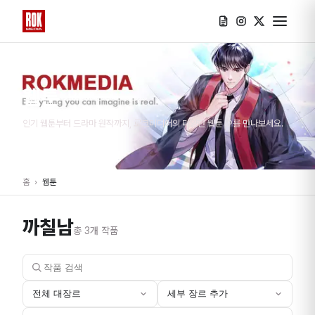
웹툰
인기 웹툰부터 드라마 원작까지, 로크미디어의 다양한 웹툰 IP를 만나보세요.
홈
›
웹툰
까칠남
총
3
개 작품
전체 대장르
세부 장르 추가