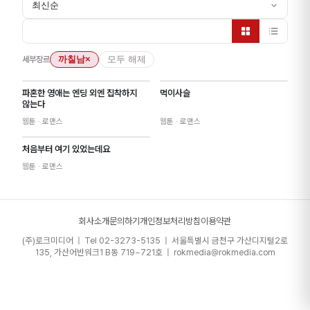
최신순
세부장르
까칠남
×
모두 해제
파혼한 영애는 엔딩 외엔 집착하지
먹이사슬
않는다
웹툰
· 로맨스
웹툰
· 로맨스
처음부터 여기 있었는데요
웹툰
· 로맨스
회사소개
문의하기
개인정보처리방침
이용약관
(주)로크미디어 | Tel 02-3273-5135 | 서울특별시 금천구 가산디지털2로
135, 가산어반워크1 B동 719~721호 | rokmedia@rokmedia.com