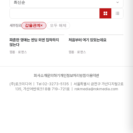
최신순
세부장르
갑을관계
×
모두 해제
파혼한 영애는 엔딩 외엔 집착하지
처음부터 여기 있었는데요
않는다
웹툰
· 로맨스
웹툰
· 로맨스
회사소개
문의하기
개인정보처리방침
이용약관
(주)로크미디어 | Tel 02-3273-5135 | 서울특별시 금천구 가산디지털2로
135, 가산어반워크1 B동 719~721호 | rokmedia@rokmedia.com