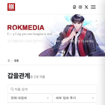
웹툰
인기 웹툰부터 드라마 원작까지, 로크미디어의 다양한 웹툰 IP를 만나보세요.
홈
›
웹툰
갑을관계
총
2
개 작품
전체 대장르
세부 장르 추가