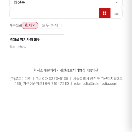
최신순
세부장르
천재
×
모두 해제
역대급 창기사의 회귀
웹툰
· 판타지
회사소개
문의하기
개인정보처리방침
이용약관
(주)로크미디어 | Tel 02-3273-5135 | 서울특별시 금천구 가산디지털2로
135, 가산어반워크1 B동 719~721호 | rokmedia@rokmedia.com