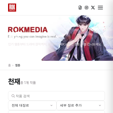
웹툰
인기 웹툰부터 드라마 원작까지, 로크미디어의 다양한 웹툰 IP를 만나보세요.
홈
›
웹툰
천재
총
1
개 작품
전체 대장르
세부 장르 추가