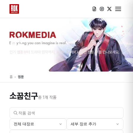
웹툰
인기 웹툰부터 드라마 원작까지, 로크미디어의 다양한 웹툰 IP를 만나보세요.
홈
›
웹툰
소꿉친구
총
1
개 작품
전체 대장르
세부 장르 추가