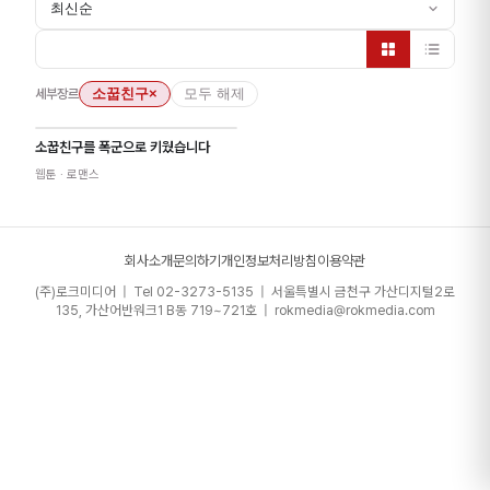
최신순
세부장르
소꿉친구
×
모두 해제
소꿉친구를 폭군으로 키웠습니다
웹툰
· 로맨스
회사소개
문의하기
개인정보처리방침
이용약관
(주)로크미디어 | Tel 02-3273-5135 | 서울특별시 금천구 가산디지털2로
135, 가산어반워크1 B동 719~721호 | rokmedia@rokmedia.com