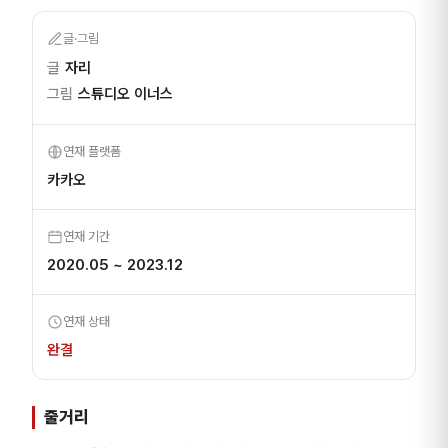
글·그림
글
자리
그림
스튜디오 이너스
연재 플랫폼
카카오
연재 기간
2020.05 ~ 2023.12
연재 상태
완결
줄거리