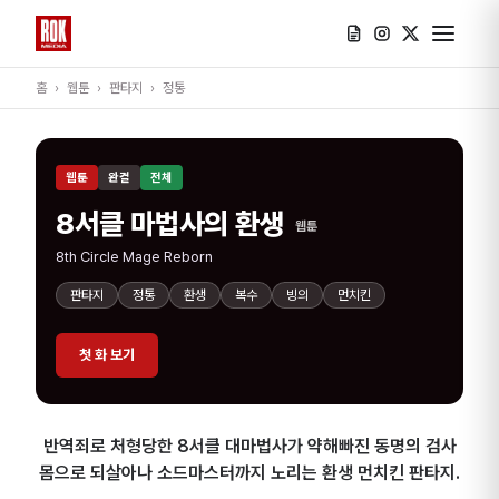
홈
›
웹툰
›
판타지
›
정통
웹툰
완결
전체
8서클 마법사의 환생
웹툰
8th Circle Mage Reborn
판타지
정통
환생
복수
빙의
먼치킨
첫 화 보기
반역죄로 처형당한 8서클 대마법사가 약해빠진 동명의 검사
몸으로 되살아나 소드마스터까지 노리는 환생 먼치킨 판타지.