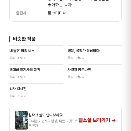
좋아하는 독자
출판사
로크미디어
비슷한 작품
내 딸은 최종 보스
영웅, 공작가 장남되다.
웹툰
· 판타지
웹툰
· 판타지
역대급 창기사의 회귀
사령왕 카르나크
웹툰
· 판타지
웹툰
· 판타지
검사 김서진
웹툰
· 드라마
원작 소설
도 만나보세요!
웹소설
보러가기 →
「
8서클 마법사의 환생
」 다른 포맷으로
도 연재