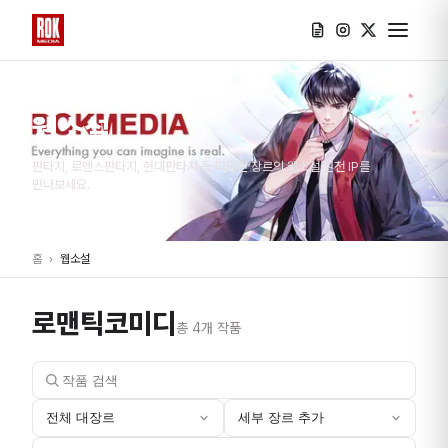
웹소설
판타지, 로맨스판타지, 현대판타지 등 다양한 장르의 웹소설 원천 IP를
만나보세요.
홈
›
웹소설
로맨틱코미디
총
4
개 작품
전체 대장르
세부 장르 추가