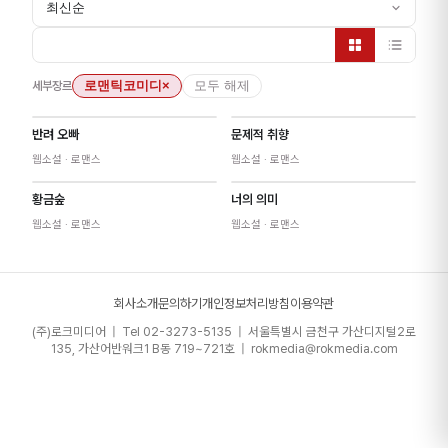
최신순
세부장르
로맨틱코미디
×
모두 해제
반려 오빠
문제적 취향
NEW
웹소설
· 로맨스
웹소설
· 로맨스
황금숲
너의 의미
웹소설
· 로맨스
웹소설
· 로맨스
회사소개
문의하기
개인정보처리방침
이용약관
(주)로크미디어 | Tel 02-3273-5135 | 서울특별시 금천구 가산디지털2로
135, 가산어반워크1 B동 719~721호 | rokmedia@rokmedia.com