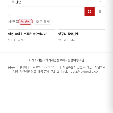
최신순
세부장르
방송
×
모두 해제
이번 생의 히트곡은 복수입니다
방구석 음악천재
NEW
웹소설
· 로맨스
웹소설
· 판타지
회사소개
문의하기
개인정보처리방침
이용약관
(주)로크미디어 | Tel 02-3273-5135 | 서울특별시 금천구 가산디지털2로
135, 가산어반워크1 B동 719~721호 | rokmedia@rokmedia.com