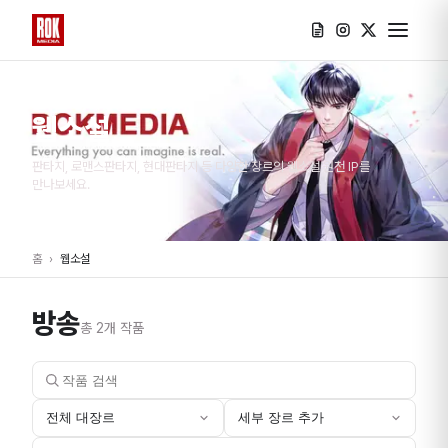
웹소설
판타지, 로맨스판타지, 현대판타지 등 다양한 장르의 웹소설 원천 IP를
만나보세요.
홈
›
웹소설
방송
총
2
개 작품
전체 대장르
세부 장르 추가