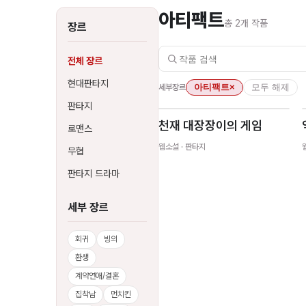
아티팩트
총
2
개 작품
장르
전체 장르
현대판타지
세부장르
아티팩트
×
모두 해제
판타지
천재 대장장이의 게임
로맨스
웹소설
· 판타지
무협
판타지 드라마
세부 장르
회귀
빙의
환생
계약연애/결혼
집착남
먼치킨