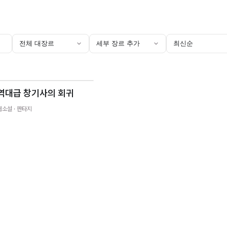
전체 대장르
세부 장르 추가
최신순
역대급 창기사의 회귀
웹소설
· 판타지